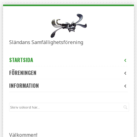
Skip
to
navigation
Skip
to
Sländans Samfällighetsförening
content
STARTSIDA
FÖRENINGEN
INFORMATION
Sök
Välkommen!