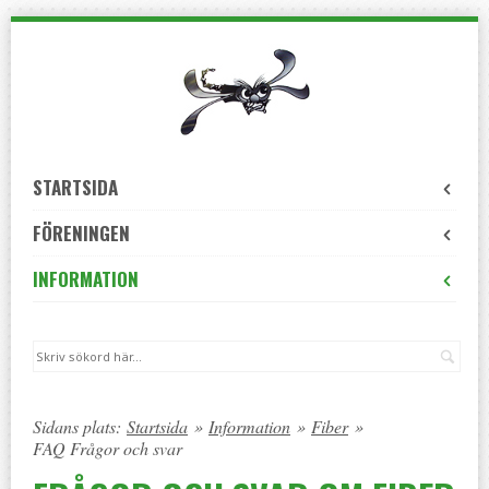
Skip
to
navigation
Skip
to
content
STARTSIDA
FÖRENINGEN
INFORMATION
Sök
Sidans plats:
Startsida
»
Information
»
Fiber
»
FAQ Frågor och svar